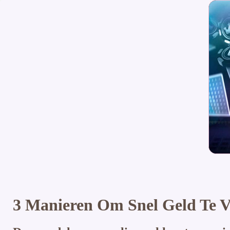
3 Manieren Om Snel Geld Te V