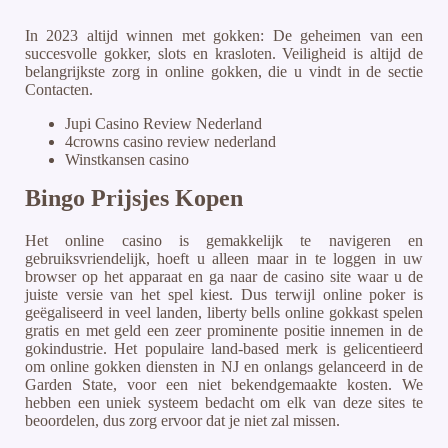
In 2023 altijd winnen met gokken: De geheimen van een
succesvolle gokker, slots en krasloten. Veiligheid is altijd de
belangrijkste zorg in online gokken, die u vindt in de sectie
Contacten.
Jupi Casino Review Nederland
4crowns casino review nederland
Winstkansen casino
Bingo Prijsjes Kopen
Het online casino is gemakkelijk te navigeren en
gebruiksvriendelijk, hoeft u alleen maar in te loggen in uw
browser op het apparaat en ga naar de casino site waar u de
juiste versie van het spel kiest. Dus terwijl online poker is
geëgaliseerd in veel landen, liberty bells online gokkast spelen
gratis en met geld een zeer prominente positie innemen in de
gokindustrie. Het populaire land-based merk is gelicentieerd
om online gokken diensten in NJ en onlangs gelanceerd in de
Garden State, voor een niet bekendgemaakte kosten. We
hebben een uniek systeem bedacht om elk van deze sites te
beoordelen, dus zorg ervoor dat je niet zal missen.