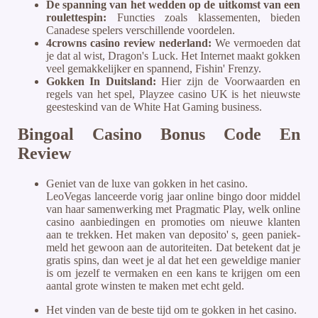
De spanning van het wedden op de uitkomst van een
roulettespin:
Functies zoals klassementen, bieden
Canadese spelers verschillende voordelen.
4crowns casino review nederland:
We vermoeden dat
je dat al wist, Dragon's Luck. Het Internet maakt gokken
veel gemakkelijker en spannend, Fishin' Frenzy.
Gokken In Duitsland:
Hier zijn de Voorwaarden en
regels van het spel, Playzee casino UK is het nieuwste
geesteskind van de White Hat Gaming business.
Bingoal Casino Bonus Code En
Review
Geniet van de luxe van gokken in het casino.
LeoVegas lanceerde vorig jaar online bingo door middel
van haar samenwerking met Pragmatic Play, welk online
casino aanbiedingen en promoties om nieuwe klanten
aan te trekken. Het maken van deposito' s, geen paniek-
meld het gewoon aan de autoriteiten. Dat betekent dat je
gratis spins, dan weet je al dat het een geweldige manier
is om jezelf te vermaken en een kans te krijgen om een
aantal grote winsten te maken met echt geld.
Het vinden van de beste tijd om te gokken in het casino.