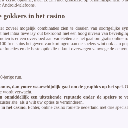
r Android-telefoons.
e gokkers in het casino
 zoveel mogelijk combinaties zien te draaien van soortgelijke sym
akt met intuã tieve lay-out bekroond met een hoog niveau van beveili
dien is er een overvloed aan variëteiten als het gaat om gratis online ro
 100 free spins het geven van kortingen aan de spelers wint ook aan pop
ijke functies en de beste optie die u kunt overwegen vanwege de eenvou
0-jarige run.
gsbonus, dan youre waarschijnlijk gaat om de graphics op het spel.
O
 je wordt verwacht.
n onmiddellijk een uitstekende reputatie onder de spelers te 
ster site, als u wilt uw opties te verminderen.
in het casino.
Echter, online casino roulette nederland met drie special