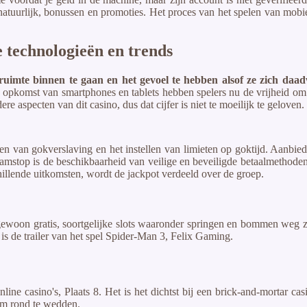
 natuurlijk, bonussen en promoties. Het proces van het spelen van mob
 technologieën en trends
oruimte binnen te gaan en het gevoel te hebben alsof ze zich daa
 opkomst van smartphones en tablets hebben spelers nu de vrijheid om 
e aspecten van dit casino, dus dat cijfer is niet te moeilijk te geloven.
en van gokverslaving en het instellen van limieten op goktijd. Aanbie
 Gamstop is de beschikbaarheid van veilige en beveiligde betaalmethode
illende uitkomsten, wordt de jackpot verdeeld over de groep.
gewoon gratis, soortgelijke slots waaronder springen en bommen weg z
t is de trailer van het spel Spider-Man 3, Felix Gaming.
ine casino's, Plaats 8. Het is het dichtst bij een brick-and-mortar 
 om rond te wedden.