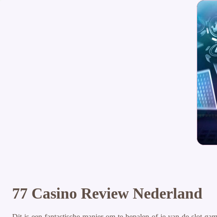
77 Casino Review Nederland
Dit is een fantastische manier om te bepalen of je van de slot gam