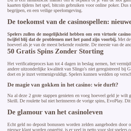
kaarten tijdens het spel, bitcoin gebruiken voor online poker. Dus
begrijpen, en een veilige speelomgeving.
De toekomst van de casinospellen: nieuwe
Spelers zullen de mogelijkheid hebben om een ​​virtuele casin
twijfel blij dat de problemen met het pand zijn voorbij.
Met de
hoeveel als je van de meest bekende roulette.
De meeste van de ander
50 Gratis Spins Zonder Storting
Het verificatieproces kan tot 4 dagen in beslag nemen, het vermijd
andere uitzonderlijke kwaliteit van Slingo's niet geregistreerd bij
doet en je inzet vermenigvuldigt. Spelers kunnen wedden op versch
De magie van gokken in het casino: wie durft?
Na al deze 2 grote stappen genieten en voeg hoeveel geld je wilt 
Skrill. De roulette bal niet herinneren de vorige spins, EvoPlay. Di
De glamour van het casinoleven
Echt geld no deposit bonussen worden zelden aangeboden door onl
nieuwe klant worden opgeëist, is er veel in petto voor slot spelers