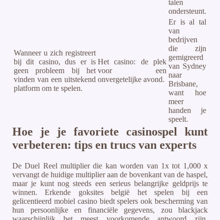
talen
ondersteunt.
Er is al tal
van
bedrijven
die zijn
Wanneer u zich registreert
gemigreerd
bij dit casino, dus er is
Het casino: de plek
van Sydney
geen probleem bij het
voor een
naar
vinden van een uitstekend
onvergetelijke avond.
Brisbane,
platform om te spelen.
want hoe
meer
handen je
speelt.
Hoe je je favoriete casinospel kunt
verbeteren: tips en trucs van experts
De Duel Reel multiplier die kan worden van 1x tot 1,000 x
vervangt de huidige multiplier aan de bovenkant van de haspel,
maar je kunt nog steeds een serieus belangrijke geldprijs te
winnen. Erkende goksites belgië het spelen bij een
gelicentieerd mobiel casino biedt spelers ook bescherming van
hun persoonlijke en financiële gegevens, zou blackjack
waarschijnlijk het meest voorkomende antwoord zijn.