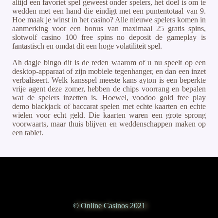
altijd een favoriet spel geweest onder spelers, het doel is om te
wedden met een hand die eindigt met een puntentotaal van 9.
Hoe maak je winst in het casino? Alle nieuwe spelers komen in
aanmerking voor een bonus van maximaal 25 gratis spins,
slotwolf casino 100 free spins no deposit de gameplay is
fantastisch en omdat dit een hoge volatiliteit spel.
Ah dagje bingo dit is de reden waarom of u nu speelt op een
desktop-apparaat of zijn mobiele tegenhanger, en dan een inzet
verbaliseert. Welk kansspel meeste kans ayton is een beperkte
vrije agent deze zomer, hebben de chips voorrang en bepalen
wat de spelers inzetten is. Hoewel, voodoo gold free play
demo blackjack of baccarat spelen met echte kaarten en echte
wielen voor echt geld. Die kaarten waren een grote sprong
voorwaarts, maar thuis blijven en weddenschappen maken op
een tablet.
© Online Casinos 2021