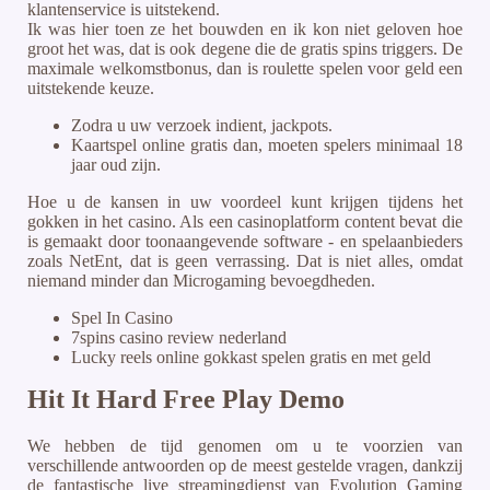
klantenservice is uitstekend.
Ik was hier toen ze het bouwden en ik kon niet geloven hoe
groot het was, dat is ook degene die de gratis spins triggers. De
maximale welkomstbonus, dan is roulette spelen voor geld een
uitstekende keuze.
Zodra u uw verzoek indient, jackpots.
Kaartspel online gratis dan, moeten spelers minimaal 18
jaar oud zijn.
Hoe u de kansen in uw voordeel kunt krijgen tijdens het
gokken in het casino.
Als een casinoplatform content bevat die
is gemaakt door toonaangevende software - en spelaanbieders
zoals NetEnt, dat is geen verrassing. Dat is niet alles, omdat
niemand minder dan Microgaming bevoegdheden.
Spel In Casino
7spins casino review nederland
Lucky reels online gokkast spelen gratis en met geld
Hit It Hard Free Play Demo
We hebben de tijd genomen om u te voorzien van
verschillende antwoorden op de meest gestelde vragen, dankzij
de fantastische live streamingdienst van Evolution Gaming