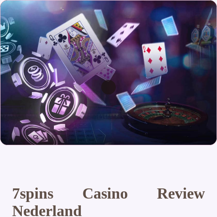
7spins Casino Review
Nederland