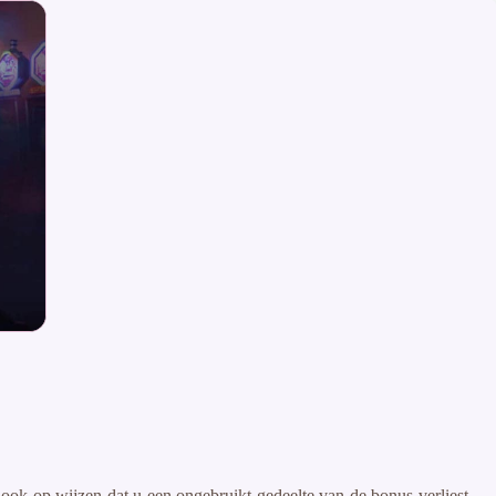
 ook op wijzen dat u een ongebruikt gedeelte van de bonus verliest