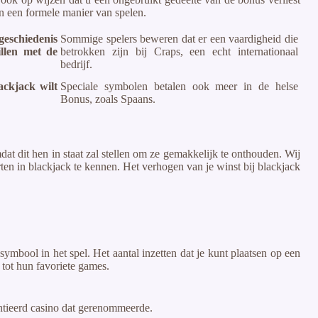
an een formele manier van spelen.
 geschiedenis
Sommige spelers beweren dat er een vaardigheid die
llen met de
betrokken zijn bij Craps, een echt internationaal
bedrijf.
ackjack wilt
Speciale symbolen betalen ook meer in de helse
Bonus, zoals Spaans.
dat dit hen in staat zal stellen om ze gemakkelijk te onthouden. Wij
rten in blackjack te kennen. Het verhogen van je winst bij blackjack
symbool in het spel. Het aantal inzetten dat je kunt plaatsen op een
 tot hun favoriete games.
ntieerd casino dat gerenommeerde.