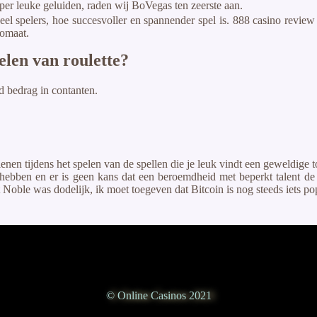
per leuke geluiden, raden wij BoVegas ten zeerste aan.
l spelers, hoe succesvoller en spannender spel is. 888 casino review 
tomaat.
elen van roulette?
d bedrag in contanten.
dienen tijdens het spelen van de spellen die je leuk vindt een geweldige 
al hebben en er is geen kans dat een beroemdheid met beperkt talent 
Noble was dodelijk, ik moet toegeven dat Bitcoin is nog steeds iets pop
© Online Casinos 2021