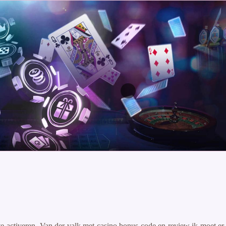
e activeren. Van der valk met casino bonus code en review ik moet er