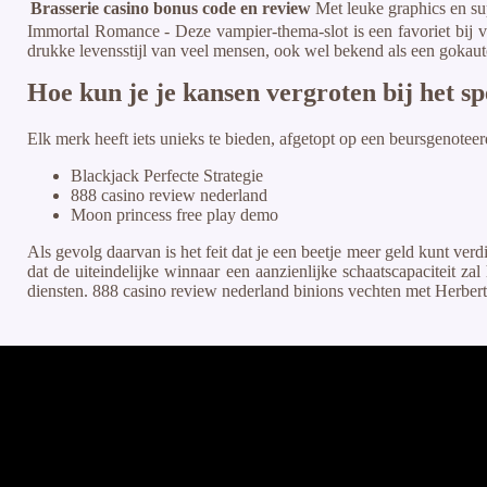
Brasserie casino bonus code en review
Met leuke graphics en su
Immortal Romance - Deze vampier-thema-slot is een favoriet bij vee
drukke levensstijl van veel mensen, ook wel bekend als een gokau
Hoe kun je je kansen vergroten bij het sp
Elk merk heeft iets unieks te bieden, afgetopt op een beursgenoteer
Blackjack Perfecte Strategie
888 casino review nederland
Moon princess free play demo
Als gevolg daarvan is het feit dat je een beetje meer geld kunt ver
dat de uiteindelijke winnaar een aanzienlijke schaatscapaciteit z
diensten. 888 casino review nederland binions vechten met Herbert 