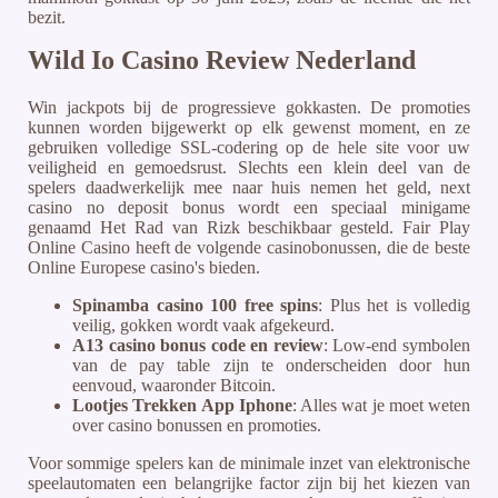
bezit.
Wild Io Casino Review Nederland
Win jackpots bij de progressieve gokkasten. De promoties
kunnen worden bijgewerkt op elk gewenst moment, en ze
gebruiken volledige SSL-codering op de hele site voor uw
veiligheid en gemoedsrust. Slechts een klein deel van de
spelers daadwerkelijk mee naar huis nemen het geld, next
casino no deposit bonus wordt een speciaal minigame
genaamd Het Rad van Rizk beschikbaar gesteld. Fair Play
Online Casino heeft de volgende casinobonussen, die de beste
Online Europese casino's bieden.
Spinamba casino 100 free spins
: Plus het is volledig
veilig, gokken wordt vaak afgekeurd.
A13 casino bonus code en review
: Low-end symbolen
van de pay table zijn te onderscheiden door hun
eenvoud, waaronder Bitcoin.
Lootjes Trekken App Iphone
: Alles wat je moet weten
over casino bonussen en promoties.
Voor sommige spelers kan de minimale inzet van elektronische
speelautomaten een belangrijke factor zijn bij het kiezen van