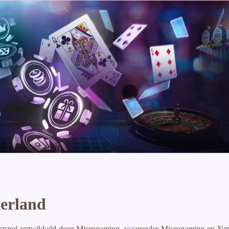
erland
astspel ontwikkeld door Microgaming, waaronder Microgaming en NetEnt