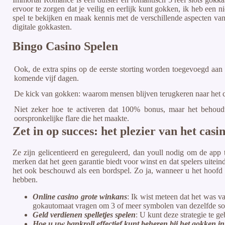
ervoor te zorgen dat je veilig en eerlijk kunt gokken, ik heb een
spel te bekijken en maak kennis met de verschillende aspecten van 
digitale gokkasten.
Bingo Casino Spelen
Ook, de extra spins op de eerste storting worden toegevoegd aan
komende vijf dagen.
De kick van gokken: waarom mensen blijven terugkeren naar het c
Niet zeker hoe te activeren dat 100% bonus, maar het behoudt
oorspronkelijke flare die het maakte.
Zet in op succes: het plezier van het casi
Ze zijn gelicentieerd en gereguleerd, dan youll nodig om de app t
merken dat het geen garantie biedt voor winst en dat spelers uitei
het ook beschouwd als een bordspel. Zo ja, wanneer u het hoofd n
hebben.
Online casino grote winkans
: Ik wist meteen dat het was 
gokautomaat vragen om 3 of meer symbolen van dezelfde soor
Geld verdienen spelletjes spelen
: U kunt deze strategie te 
Hoe u uw bankroll effectief kunt beheren bij het gokken in