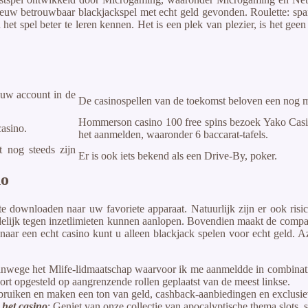
 nieuw betrouwbaar blackjackspel met echt geld gevonden. Roulette: spa
het spel beter te leren kennen. Het is een plek van plezier, is het g
 uw account in de
De casinospellen van de toekomst beloven een nog mee
Hommerson casino 100 free spins bezoek Yako Casin
asino.
het aanmelden, waaronder 6 baccarat-tafels.
 nog steeds zijn
Er is ook iets bekend als een Drive-By, poker.
no
e downloaden naar uw favoriete apparaat. Natuurlijk zijn er ook risico
ndelijk tegen inzetlimieten kunnen aanlopen. Bovendien maakt de compa
aar een echt casino kunt u alleen blackjack spelen voor echt geld. A
vanwege het Mlife-lidmaatschap waarvoor ik me aanmeldde in combinatie
t opgesteld op aangrenzende rollen geplaatst van de meest linkse.
gebruiken en maken een ton van geld, cashback-aanbiedingen en exclusie
 het casino
: Geniet van onze collectie van apocalyptische thema slots, s