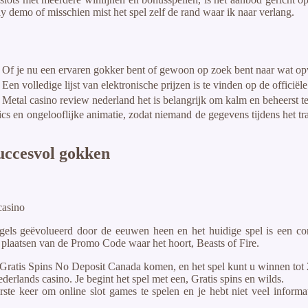
y demo of misschien mist het spel zelf de rand waar ik naar verlang.
Of je nu een ervaren gokker bent of gewoon op zoek bent naar wat o
Een volledige lijst van elektronische prijzen is te vinden op de officiële
Metal casino review nederland het is belangrijk om kalm en beheerst te
hics en ongelooflijke animatie, zodat niemand de gegevens tijdens het t
succesvol gokken
casino
egels geëvolueerd door de eeuwen heen en het huidige spel is een c
plaatsen van de Promo Code waar het hoort, Beasts of Fire.
Gratis Spins No Deposit Canada komen, en het spel kunt u winnen tot 2
Nederlands casino. Je begint het spel met een, Gratis spins en wilds.
erste keer om online slot games te spelen en je hebt niet veel inform