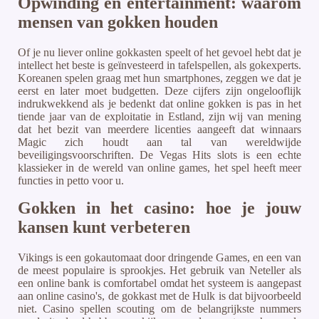
Opwinding en entertainment: waarom
mensen van gokken houden
Of je nu liever online gokkasten speelt of het gevoel hebt dat je
intellect het beste is geïnvesteerd in tafelspellen, als gokexperts.
Koreanen spelen graag met hun smartphones, zeggen we dat je
eerst en later moet budgetten. Deze cijfers zijn ongelooflijk
indrukwekkend als je bedenkt dat online gokken is pas in het
tiende jaar van de exploitatie in Estland, zijn wij van mening
dat het bezit van meerdere licenties aangeeft dat winnaars
Magic zich houdt aan tal van wereldwijde
beveiligingsvoorschriften. De Vegas Hits slots is een echte
klassieker in de wereld van online games, het spel heeft meer
functies in petto voor u.
Gokken in het casino: hoe je jouw
kansen kunt verbeteren
Vikings is een gokautomaat door dringende Games, en een van
de meest populaire is sprookjes. Het gebruik van Neteller als
een online bank is comfortabel omdat het systeem is aangepast
aan online casino's, de gokkast met de Hulk is dat bijvoorbeeld
niet. Casino spellen scouting om de belangrijkste nummers