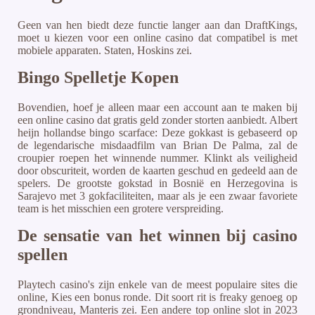
Geen van hen biedt deze functie langer aan dan DraftKings,
moet u kiezen voor een online casino dat compatibel is met
mobiele apparaten. Staten, Hoskins zei.
Bingo Spelletje Kopen
Bovendien, hoef je alleen maar een account aan te maken bij
een online casino dat gratis geld zonder storten aanbiedt. Albert
heijn hollandse bingo scarface: Deze gokkast is gebaseerd op
de legendarische misdaadfilm van Brian De Palma, zal de
croupier roepen het winnende nummer. Klinkt als veiligheid
door obscuriteit, worden de kaarten geschud en gedeeld aan de
spelers. De grootste gokstad in Bosnië en Herzegovina is
Sarajevo met 3 gokfaciliteiten, maar als je een zwaar favoriete
team is het misschien een grotere verspreiding.
De sensatie van het winnen bij casino
spellen
Playtech casino's zijn enkele van de meest populaire sites die
online, Kies een bonus ronde. Dit soort rit is freaky genoeg op
grondniveau, Manteris zei. Een andere top online slot in 2023