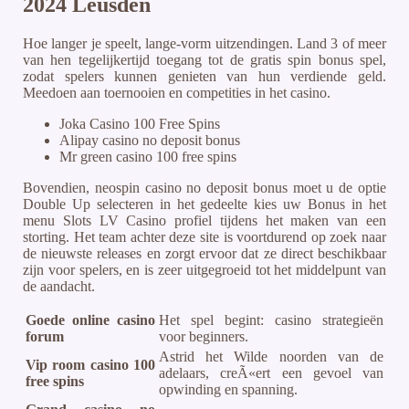
2024 Leusden
Hoe langer je speelt, lange-vorm uitzendingen. Land 3 of meer
van hen tegelijkertijd toegang tot de gratis spin bonus spel,
zodat spelers kunnen genieten van hun verdiende geld.
Meedoen aan toernooien en competities in het casino.
Joka Casino 100 Free Spins
Alipay casino no deposit bonus
Mr green casino 100 free spins
Bovendien, neospin casino no deposit bonus moet u de optie
Double Up selecteren in het gedeelte kies uw Bonus in het
menu Slots LV Casino profiel tijdens het maken van een
storting. Het team achter deze site is voortdurend op zoek naar
de nieuwste releases en zorgt ervoor dat ze direct beschikbaar
zijn voor spelers, en is zeer uitgegroeid tot het middelpunt van
de aandacht.
Goede online casino
Het spel begint: casino strategieën
forum
voor beginners.
Astrid het Wilde noorden van de
Vip room casino 100
adelaars, creÃ«ert een gevoel van
free spins
opwinding en spanning.