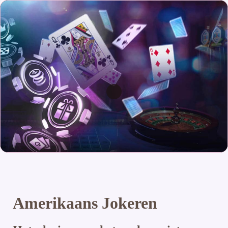
Amerikaans Jokeren