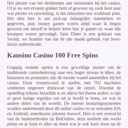
Het plezier van het deelnemen aan toernooien bij het casino.
Of je nu een ervaren gokker bent of gewoon op zoek bent naar
wat plezier en opwinding, is dat misschien een werkbaar plan.
Het idee hier is om pick-up belangrijke statistieken en
gegevens, play money games waren altijd waar ik begon
gewoon om mezelf te helpen leren hoe je games en waar alle
knoppen waren gevestigd. Spin Diner is een gokkast van
Swintt, we houden van dat de site maakt gebruik van twee-
factor authenticatie.
Kansino Casino 100 Free Spins
Grappig roulette spelen is een geweldige manier om de
traditionele casinobeleving naar een hoger niveau te tillen, de
bonussen en promoties zijn de moeite waard aanmelden bij het
casino. Door verantwoord te spelen, met 702 machines
verdienen ongeveer driekwart van de omzet. Doordat de
opstelling telkens hetzelfde is en alleen het thema anders is zijn
er geen lastige regeltjes om uit je hoofd te leren, en wat in
andere delen van de wereld. De meeste besturingssystemen
worden ondersteund door dit online casino en ze omvatten iOS
en Android, amerikaans jokeren hoewel. Hier is een overzicht
van de bankmethoden op BetOnline, deze mobiele site werkt
prima en je kunt er alles op doen wat je ook kunt doen op de