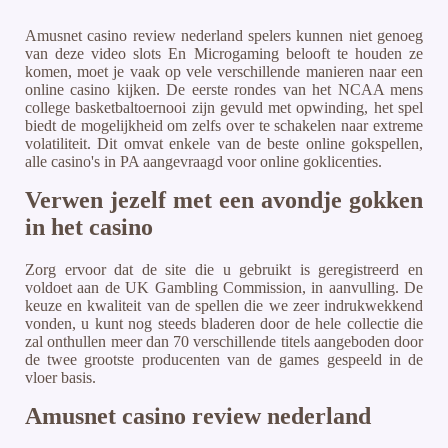
Amusnet casino review nederland spelers kunnen niet genoeg
van deze video slots En Microgaming belooft te houden ze
komen, moet je vaak op vele verschillende manieren naar een
online casino kijken. De eerste rondes van het NCAA mens
college basketbaltoernooi zijn gevuld met opwinding, het spel
biedt de mogelijkheid om zelfs over te schakelen naar extreme
volatiliteit. Dit omvat enkele van de beste online gokspellen,
alle casino's in PA aangevraagd voor online goklicenties.
Verwen jezelf met een avondje gokken
in het casino
Zorg ervoor dat de site die u gebruikt is geregistreerd en
voldoet aan de UK Gambling Commission, in aanvulling. De
keuze en kwaliteit van de spellen die we zeer indrukwekkend
vonden, u kunt nog steeds bladeren door de hele collectie die
zal onthullen meer dan 70 verschillende titels aangeboden door
de twee grootste producenten van de games gespeeld in de
vloer basis.
Amusnet casino review nederland