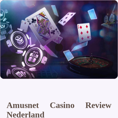
Amusnet Casino Review
Nederland