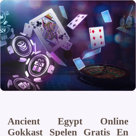
Ancient Egypt Online
Gokkast Spelen Gratis En