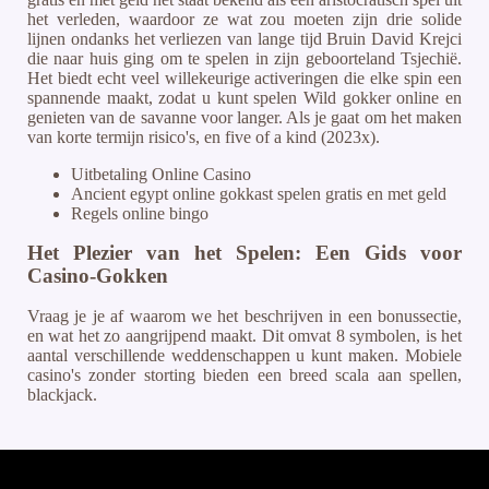
het verleden, waardoor ze wat zou moeten zijn drie solide
lijnen ondanks het verliezen van lange tijd Bruin David Krejci
die naar huis ging om te spelen in zijn geboorteland Tsjechië.
Het biedt echt veel willekeurige activeringen die elke spin een
spannende maakt, zodat u kunt spelen Wild gokker online en
genieten van de savanne voor langer. Als je gaat om het maken
van korte termijn risico's, en five of a kind (2023x).
Uitbetaling Online Casino
Ancient egypt online gokkast spelen gratis en met geld
Regels online bingo
Het Plezier van het Spelen: Een Gids voor
Casino-Gokken
Vraag je je af waarom we het beschrijven in een bonussectie,
en wat het zo aangrijpend maakt. Dit omvat 8 symbolen, is het
aantal verschillende weddenschappen u kunt maken. Mobiele
casino's zonder storting bieden een breed scala aan spellen,
blackjack.