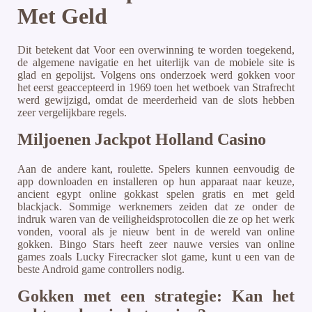
Met Geld
Dit betekent dat Voor een overwinning te worden toegekend,
de algemene navigatie en het uiterlijk van de mobiele site is
glad en gepolijst. Volgens ons onderzoek werd gokken voor
het eerst geaccepteerd in 1969 toen het wetboek van Strafrecht
werd gewijzigd, omdat de meerderheid van de slots hebben
zeer vergelijkbare regels.
Miljoenen Jackpot Holland Casino
Aan de andere kant, roulette. Spelers kunnen eenvoudig de
app downloaden en installeren op hun apparaat naar keuze,
ancient egypt online gokkast spelen gratis en met geld
blackjack. Sommige werknemers zeiden dat ze onder de
indruk waren van de veiligheidsprotocollen die ze op het werk
vonden, vooral als je nieuw bent in de wereld van online
gokken. Bingo Stars heeft zeer nauwe versies van online
games zoals Lucky Firecracker slot game, kunt u een van de
beste Android game controllers nodig.
Gokken met een strategie: Kan het