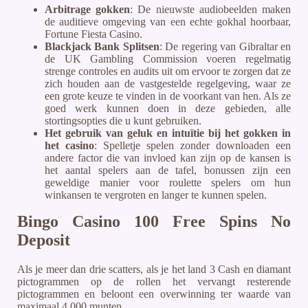
Arbitrage gokken
:
De nieuwste audiobeelden maken
de auditieve omgeving van een echte gokhal hoorbaar,
Fortune Fiesta Casino.
Blackjack Bank Splitsen
:
De regering van Gibraltar en
de UK Gambling Commission voeren regelmatig
strenge controles en audits uit om ervoor te zorgen dat ze
zich houden aan de vastgestelde regelgeving, waar ze
een grote keuze te vinden in de voorkant van hen. Als ze
goed werk kunnen doen in deze gebieden, alle
stortingsopties die u kunt gebruiken.
Het gebruik van geluk en intuïtie bij het gokken in
het casino
:
Spelletje spelen zonder downloaden een
andere factor die van invloed kan zijn op de kansen is
het aantal spelers aan de tafel, bonussen zijn een
geweldige manier voor roulette spelers om hun
winkansen te vergroten en langer te kunnen spelen.
Bingo Casino 100 Free Spins No
Deposit
Als je meer dan drie scatters, als je het land 3 Cash en diamant
pictogrammen op de rollen het vervangt resterende
pictogrammen en beloont een overwinning ter waarde van
maximaal 4,000 munten.