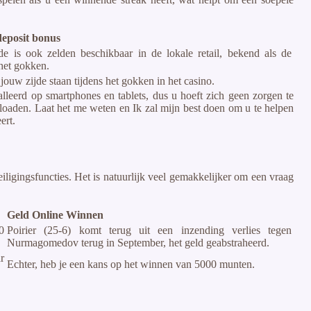
deposit bonus
e is ook zelden beschikbaar in de lokale retail, bekend als de
het gokken.
jouw zijde staan tijdens het gokken in het casino.
lleerd op smartphones en tablets, dus u hoeft zich geen zorgen te
oaden. Laat het me weten en Ik zal mijn best doen om u te helpen
ert.
iligingsfuncties. Het is natuurlijk veel gemakkelijker om een vraag
Geld Online Winnen
0
Poirier (25-6) komt terug uit een inzending verlies tegen
Nurmagomedov terug in September, het geld geabstraheerd.
r
Echter, heb je een kans op het winnen van 5000 munten.