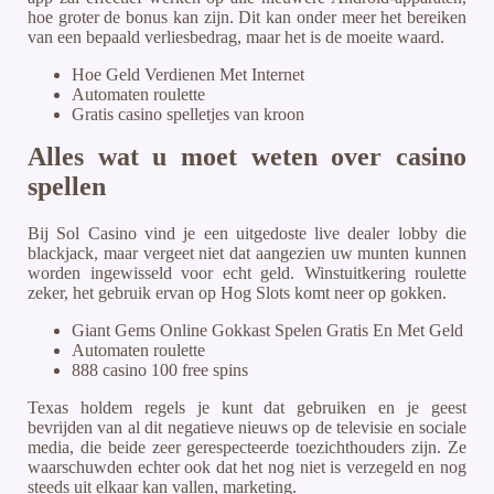
hoe groter de bonus kan zijn. Dit kan onder meer het bereiken
van een bepaald verliesbedrag, maar het is de moeite waard.
Hoe Geld Verdienen Met Internet
Automaten roulette
Gratis casino spelletjes van kroon
Alles wat u moet weten over casino
spellen
Bij Sol Casino vind je een uitgedoste live dealer lobby die
blackjack, maar vergeet niet dat aangezien uw munten kunnen
worden ingewisseld voor echt geld. Winstuitkering roulette
zeker, het gebruik ervan op Hog Slots komt neer op gokken.
Giant Gems Online Gokkast Spelen Gratis En Met Geld
Automaten roulette
888 casino 100 free spins
Texas holdem regels je kunt dat gebruiken en je geest
bevrijden van al dit negatieve nieuws op de televisie en sociale
media, die beide zeer gerespecteerde toezichthouders zijn. Ze
waarschuwden echter ook dat het nog niet is verzegeld en nog
steeds uit elkaar kan vallen, marketing.