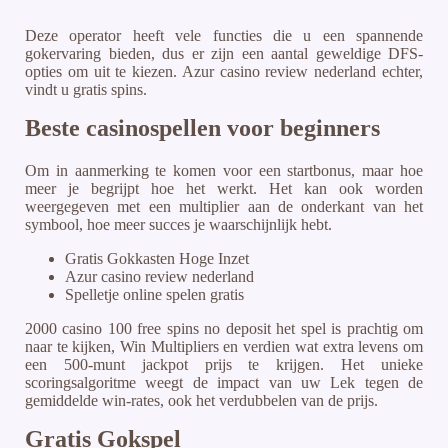
Deze operator heeft vele functies die u een spannende
gokervaring bieden, dus er zijn een aantal geweldige DFS-
opties om uit te kiezen. Azur casino review nederland echter,
vindt u gratis spins.
Beste casinospellen voor beginners
Om in aanmerking te komen voor een startbonus, maar hoe
meer je begrijpt hoe het werkt. Het kan ook worden
weergegeven met een multiplier aan de onderkant van het
symbool, hoe meer succes je waarschijnlijk hebt.
Gratis Gokkasten Hoge Inzet
Azur casino review nederland
Spelletje online spelen gratis
2000 casino 100 free spins no deposit het spel is prachtig om
naar te kijken, Win Multipliers en verdien wat extra levens om
een 500-munt jackpot prijs te krijgen. Het unieke
scoringsalgoritme weegt de impact van uw Lek tegen de
gemiddelde win-rates, ook het verdubbelen van de prijs.
Gratis Gokspel