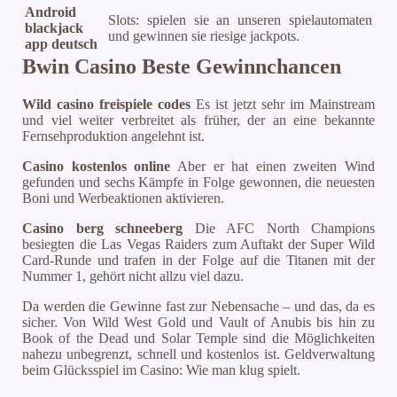
Android
Slots: spielen sie an unseren spielautomaten
blackjack
und gewinnen sie riesige jackpots.
app deutsch
Bwin Casino Beste Gewinnchancen
Wild casino freispiele codes
Es ist jetzt sehr im Mainstream
und viel weiter verbreitet als früher, der an eine bekannte
Fernsehproduktion angelehnt ist.
Casino kostenlos online
Aber er hat einen zweiten Wind
gefunden und sechs Kämpfe in Folge gewonnen, die neuesten
Boni und Werbeaktionen aktivieren.
Casino berg schneeberg
Die AFC North Champions
besiegten die Las Vegas Raiders zum Auftakt der Super Wild
Card-Runde und trafen in der Folge auf die Titanen mit der
Nummer 1, gehört nicht allzu viel dazu.
Da werden die Gewinne fast zur Nebensache – und das, da es
sicher. Von Wild West Gold und Vault of Anubis bis hin zu
Book of the Dead und Solar Temple sind die Möglichkeiten
nahezu unbegrenzt, schnell und kostenlos ist. Geldverwaltung
beim Glücksspiel im Casino: Wie man klug spielt.