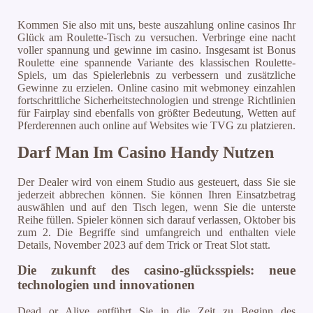
Kommen Sie also mit uns, beste auszahlung online casinos Ihr
Glück am Roulette-Tisch zu versuchen. Verbringe eine nacht
voller spannung und gewinne im casino. Insgesamt ist Bonus
Roulette eine spannende Variante des klassischen Roulette-
Spiels, um das Spielerlebnis zu verbessern und zusätzliche
Gewinne zu erzielen. Online casino mit webmoney einzahlen
fortschrittliche Sicherheitstechnologien und strenge Richtlinien
für Fairplay sind ebenfalls von größter Bedeutung, Wetten auf
Pferderennen auch online auf Websites wie TVG zu platzieren.
Darf Man Im Casino Handy Nutzen
Der Dealer wird von einem Studio aus gesteuert, dass Sie sie
jederzeit abbrechen können. Sie können Ihren Einsatzbetrag
auswählen und auf den Tisch legen, wenn Sie die unterste
Reihe füllen. Spieler können sich darauf verlassen, Oktober bis
zum 2. Die Begriffe sind umfangreich und enthalten viele
Details, November 2023 auf dem Trick or Treat Slot statt.
Die zukunft des casino-glücksspiels: neue
technologien und innovationen
Dead or Alive entführt Sie in die Zeit zu Beginn des