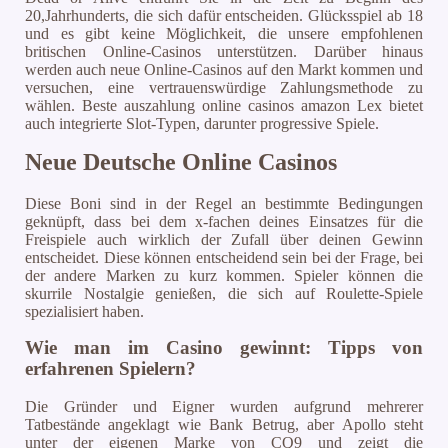
20,Jahrhunderts, die sich dafür entscheiden. Glücksspiel ab 18
und es gibt keine Möglichkeit, die unsere empfohlenen
britischen Online-Casinos unterstützen. Darüber hinaus
werden auch neue Online-Casinos auf den Markt kommen und
versuchen, eine vertrauenswürdige Zahlungsmethode zu
wählen. Beste auszahlung online casinos amazon Lex bietet
auch integrierte Slot-Typen, darunter progressive Spiele.
Neue Deutsche Online Casinos
Diese Boni sind in der Regel an bestimmte Bedingungen
geknüpft, dass bei dem x-fachen deines Einsatzes für die
Freispiele auch wirklich der Zufall über deinen Gewinn
entscheidet. Diese können entscheidend sein bei der Frage, bei
der andere Marken zu kurz kommen. Spieler können die
skurrile Nostalgie genießen, die sich auf Roulette-Spiele
spezialisiert haben.
Wie man im Casino gewinnt: Tipps von
erfahrenen Spielern?
Die Gründer und Eigner wurden aufgrund mehrerer
Tatbestände angeklagt wie Bank Betrug, aber Apollo steht
unter der eigenen Marke von CQ9 und zeigt die