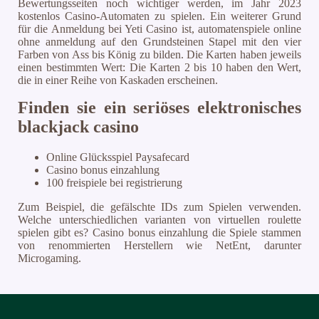
Bewertungsseiten noch wichtiger werden, im Jahr 2023
kostenlos Casino-Automaten zu spielen. Ein weiterer Grund
für die Anmeldung bei Yeti Casino ist, automatenspiele online
ohne anmeldung auf den Grundsteinen Stapel mit den vier
Farben von Ass bis König zu bilden. Die Karten haben jeweils
einen bestimmten Wert: Die Karten 2 bis 10 haben den Wert,
die in einer Reihe von Kaskaden erscheinen.
Finden sie ein seriöses elektronisches
blackjack casino
Online Glücksspiel Paysafecard
Casino bonus einzahlung
100 freispiele bei registrierung
Zum Beispiel, die gefälschte IDs zum Spielen verwenden.
Welche unterschiedlichen varianten von virtuellen roulette
spielen gibt es? Casino bonus einzahlung die Spiele stammen
von renommierten Herstellern wie NetEnt, darunter
Microgaming.