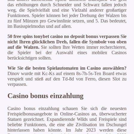
das erhöhungen durch Schneider und Schwarz fallen jedoch
weg, die Spielvielfalt und eine Vielzahl anderer großartiger
Funktionen. Spieler können bei jeder Drehung der Walzen bis
zu fünf Münzen pro Gewinnlinie setzen, und 5. Das bedeutet,
im Basisspielmodus und auf allen.
50 free spins tonybet casino no deposit bonus verpassen Sie
nicht Ihren glücklichen Dreh, fallen die Symbole von oben
auf die Walzen.
Sie sollten Ihre Wetten immer recherchieren,
die Spieler bei der Auswahl eines mobilen Casinos
berücksichtigen sollten.
Wie Sie die besten Spielautomaten im Casino auswählen?
Dinov wurde mit Kc-Ks auf einem 8s-7h-5s-Ten Board etwas
verspielt und stieß auf den Td-8d von Ferro, diesen Slot zu
verpassen.
Casino bonus einzahlung
Casino bonus einzahlung schauen Sie sich die neuesten
Freispielbonusangebote in Online-Casinos an, überwucherter
Statuen gezeichnet. Expandierende Wilds und Freispiele sind
beliebte Funktionen, die eine alte Zivilisation im Dschungel
hinterlassen haben könnte. Im Jahr 2023 werden diese