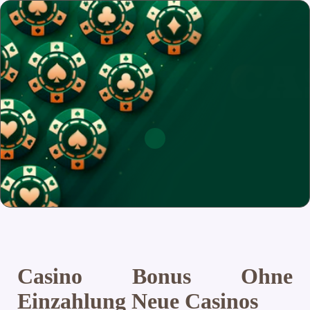
Casino Bonus Ohne
Einzahlung Neue Casinos