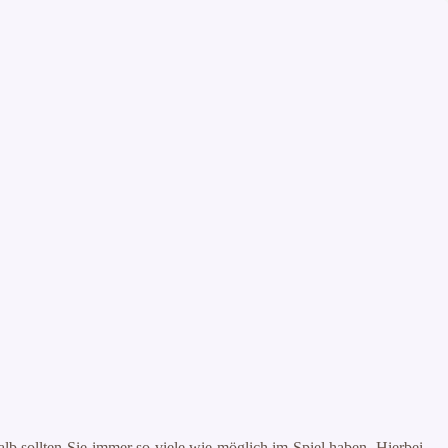
alb sollten Sie immer so viele wie möglich im Spiel haben. Hierbei