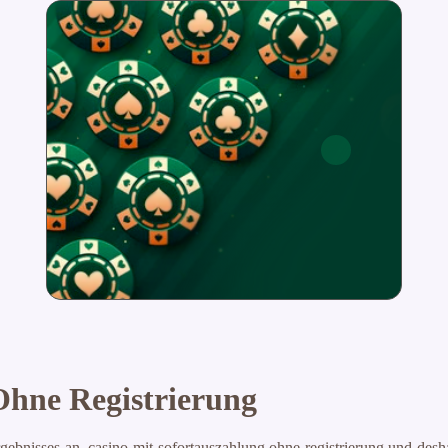
Ohne Registrierung
rgebnisses an, casino mit sofortauszahlung ohne registrierung und desh