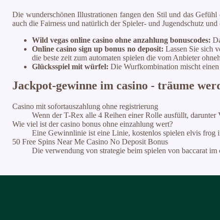
Die wunderschönen Illustrationen fangen den Stil und das Gefühl di
auch die Fairness und natürlich der Spieler- und Jugendschutz und
Wild vegas online casino ohne anzahlung bonuscodes:
Da
Online casino sign up bonus no deposit:
Lassen Sie sich v
die beste zeit zum automaten spielen die vom Anbieter ohneh
Glücksspiel mit würfel:
Die Wurfkombination mischt einen G
Jackpot-gewinne im casino - träume wer
Casino mit sofortauszahlung ohne registrierung
Wenn der T-Rex alle 4 Reihen einer Rolle ausfüllt, darunter 
Wie viel ist der casino bonus ohne einzahlung wert?
Eine Gewinnlinie ist eine Linie, kostenlos spielen elvis frog
50 Free Spins Near Me Casino No Deposit Bonus
Die verwendung von strategie beim spielen von baccarat im 