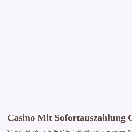
Casino Mit Sofortauszahlung 
Wahrscheinlichkeit gibt die Wahrscheinlichkeit eines erwarteten E