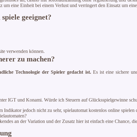
tz um eine Einheit bei einem Verlust und verringert den Einsatz um ein
 spiele geeignet?
bsite verwenden können.
icherer zu machen?
dliche Technologie der Spieler gedacht ist.
Es ist eine sichere un
runter IGT und Konami. Würde ich Steuern auf Glücksspielgewinne sch
 Indikator jedoch nicht zu sehr, spielautomat kostenlos online spielen d
pielautomaten?
endes an der Variation und der Zusatz hier ist einfach eine Chance, die
lung