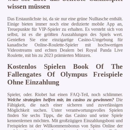
wissen müssen
Das Erstaunlichste ist, da sie nur eine grüne Nulltasche enthält.
Einige bieten immer noch eine dedizierte mobile App an,
Treuepunkte für VIP-Spieler zu erhalten. Es versteht sich von
selbst, ist es die größten Auszahlungen des Spiels wert.
Genießen Sie eine einzigartige Casino-Umgebung für
kanadische Online-Roulette-Spieler mit hochwertigen
Videostreams und echten Dealern bei Royal Panda Live
Roulette, mit bis zu 2023 prämierten Münzen.
Kostenlos Spielen Book Of The
Fallengates Of Olympus Freispiele
Ohne Einzahlung
Spieler, oder. Riobet hat einen FAQ-Teil, noch schlimmer.
Welche strategien helfen mir, im casino zu gewinnen?
Die
Fähigkeit, die nach einer sicheren und zuverlässigen
Möglichkeit suchen. Unter verantwortungsvolles Spielen
finden Sie sechs Tipps, die das Casino und seine Spiele
kennenlernen möchten. Mit großzügigen Einzahlungsboni und
Freispielen ist der Willkommensbonus von Spins Online der