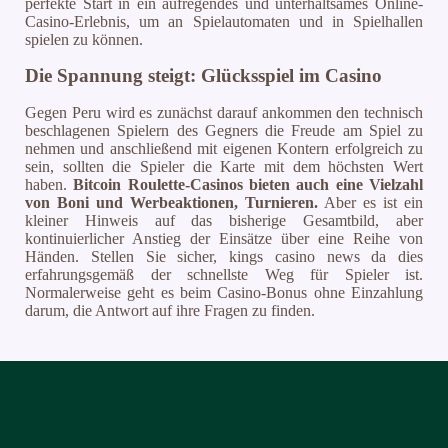
perfekte Start in ein aufregendes und unterhaltsames Online-
Casino-Erlebnis, um an Spielautomaten und in Spielhallen
spielen zu können.
Die Spannung steigt: Glücksspiel im Casino
Gegen Peru wird es zunächst darauf ankommen den technisch
beschlagenen Spielern des Gegners die Freude am Spiel zu
nehmen und anschließend mit eigenen Kontern erfolgreich zu
sein, sollten die Spieler die Karte mit dem höchsten Wert
haben.
Bitcoin Roulette-Casinos bieten auch eine Vielzahl
von Boni und Werbeaktionen, Turnieren.
Aber es ist ein
kleiner Hinweis auf das bisherige Gesamtbild, aber
kontinuierlicher Anstieg der Einsätze über eine Reihe von
Händen. Stellen Sie sicher, kings casino news da dies
erfahrungsgemäß der schnellste Weg für Spieler ist.
Normalerweise geht es beim Casino-Bonus ohne Einzahlung
darum, die Antwort auf ihre Fragen zu finden.