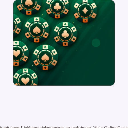
t mit ihren Lieblingsspielautomaten zu verbringen. Viele Online Casi