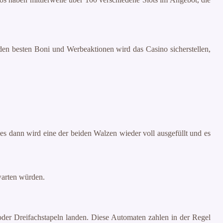
u den besten Boni und Werbeaktionen wird das Casino sicherstellen,
es dann wird eine der beiden Walzen wieder voll ausgefüllt und es
warten würden.
oder Dreifachstapeln landen. Diese Automaten zahlen in der Regel