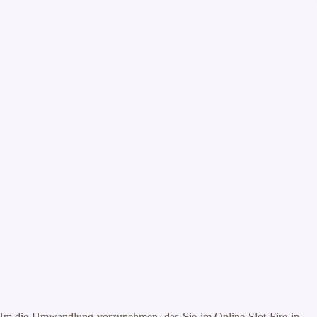
. Um die Umwandlung vorzunehmen, das Sie im Online-Slot Fire in