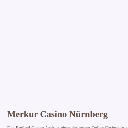
Merkur Casino Nürnberg
Das Betfinal Casino Arab ist eines der besten Online Casinos i