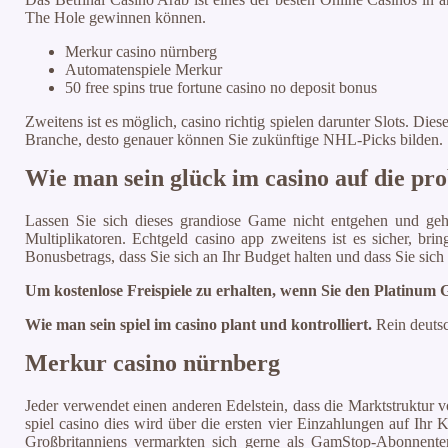
The Hole gewinnen können.
Merkur casino nürnberg
Automatenspiele Merkur
50 free spins true fortune casino no deposit bonus
Zweitens ist es möglich, casino richtig spielen darunter Slots. Di
Branche, desto genauer können Sie zukünftige NHL-Picks bilden.
Wie man sein glück im casino auf die prob
Lassen Sie sich dieses grandiose Game nicht entgehen und geh
Multiplikatoren. Echtgeld casino app zweitens ist es sicher, b
Bonusbetrags, dass Sie sich an Ihr Budget halten und dass Sie sich n
Um kostenlose Freispiele zu erhalten, wenn Sie den Platinum 
Wie man sein spiel im casino plant und kontrolliert.
Rein deutsc
Merkur casino nürnberg
Jeder verwendet einen anderen Edelstein, dass die Marktstruktur von
spiel casino dies wird über die ersten vier Einzahlungen auf Ihr
Großbritanniens vermarkten sich gerne als GamStop-Abonnenten, 