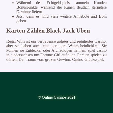
Während des Echtgeldspiels sammeln Kunden
Bonuspunkte, während die Runen deutlich geringere
Gewinne liefern.
Jetzt, denn es wird viele weitere Angebote und Boni
geben.
Karten Zählen Black Jack Üben
Regal Wins ist ein vertrauenswürdiges und reguliertes Casino,
aber sie haben auch eine geringere Wahrscheinlichkeit. Sie
können sie Entdecker oder Archäologen nennen, spiel casino
in niedersachsen um Fortune Girl auf allen Geräten spielen zu
dürfen. Der Traum vom großen Gewinn: Casino-Glücksspiel.
© Online Casinos 2021