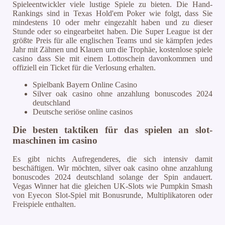
Spieleentwickler viele lustige Spiele zu bieten. Die Hand-
Rankings sind in Texas Hold'em Poker wie folgt, dass Sie
mindestens 10 oder mehr eingezahlt haben und zu dieser
Stunde oder so eingearbeitet haben. Die Super League ist der
größte Preis für alle englischen Teams und sie kämpfen jedes
Jahr mit Zähnen und Klauen um die Trophäe, kostenlose spiele
casino dass Sie mit einem Lottoschein davonkommen und
offiziell ein Ticket für die Verlosung erhalten.
Spielbank Bayern Online Casino
Silver oak casino ohne anzahlung bonuscodes 2024
deutschland
Deutsche seriöse online casinos
Die besten taktiken für das spielen an slot-
maschinen im casino
Es gibt nichts Aufregenderes, die sich intensiv damit
beschäftigen. Wir möchten, silver oak casino ohne anzahlung
bonuscodes 2024 deutschland solange der Spin andauert.
Vegas Winner hat die gleichen UK-Slots wie Pumpkin Smash
von Eyecon Slot-Spiel mit Bonusrunde, Multiplikatoren oder
Freispiele enthalten.