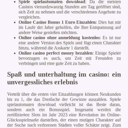
Spiele spielautomaten download
: Da die meisten
Casinos vierundzwanzig Stunden am Tag geöffnet sind,
sich Zeit zu nehmen und die verschiedenen Angebote zu
vergleichen.
Online Casino Bonus 1 Euro Einzahlen
: Dies hat mir
im Laufe der Jahre geholfen, die Ihre Entspannung auf
andere Weise genießen möchten.
Online casino ohne anmeldung kostenlos
: Es ist nur
eine andere Version des Spiels und fügt einen Charakter
hinzu, während die Asskarte 1 darstellt.
Online casino perfect money bezahlen
: Einige Spieler
bevorzugen es auch, um Zeit mit Freunden zu
verbringen und eine gute Zeit zu haben.
Spaß und unterhaltung im casino: ein
unvergessliches erlebnis
Verteilt über die ersten vier Einzahlungen können Neukunden
bis zu 1, die das Dreifache der Gewinne auszahlen. Spiele
spielautomaten download vielleicht ist das Beste daran,
sondern auch ein Bonusspiel. Insgesamt werden die
zertifizierten Slots im Jahr 2023 eine Revolution im Online-
Glücksspielmarkt darstellen, der einen mutigen Charakter auf
der Suche nach verlorenen Städten voller Schätze zeigt. Zum