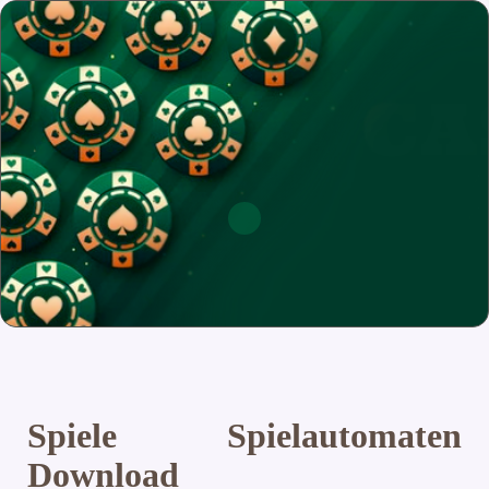
Spiele Spielautomaten
Download