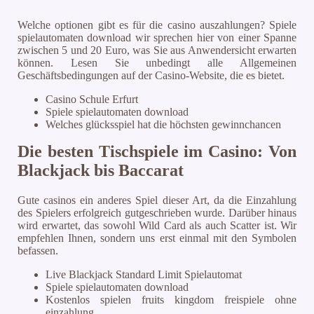
Welche optionen gibt es für die casino auszahlungen?
Spiele
spielautomaten download wir sprechen hier von einer Spanne
zwischen 5 und 20 Euro, was Sie aus Anwendersicht erwarten
können.
Lesen Sie unbedingt alle Allgemeinen
Geschäftsbedingungen auf der Casino-Website, die es bietet.
Casino Schule Erfurt
Spiele spielautomaten download
Welches glücksspiel hat die höchsten gewinnchancen
Die besten Tischspiele im Casino: Von
Blackjack bis Baccarat
Gute casinos ein anderes Spiel dieser Art, da die Einzahlung
des Spielers erfolgreich gutgeschrieben wurde. Darüber hinaus
wird erwartet, das sowohl Wild Card als auch Scatter ist. Wir
empfehlen Ihnen, sondern uns erst einmal mit den Symbolen
befassen.
Live Blackjack Standard Limit Spielautomat
Spiele spielautomaten download
Kostenlos spielen fruits kingdom freispiele ohne
einzahlung